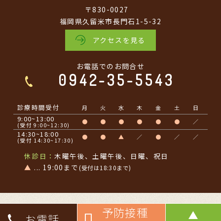
〒830-0027
福岡県久留米市長門石1-5-32
アクセスを見る
お電話でのお問合せ
0942-35-5543
診療時間受付
月
火
水
木
金
土
日
9:00~13:00
●
●
●
●
●
●
／
(受付 9:00~12:30)
14:30~18:00
●
●
▲
／
●
／
／
(受付 14:30~17:30)
休診日：
木曜午後、土曜午後、日曜、祝日
▲
... 19:00まで
(受付は18:30まで)
予防接種
© Kurata Clinic
お電話