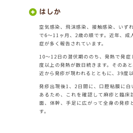
はしか
空気感染、飛沫感染、接触感染、いず
で6～11ヶ月、2歳の順です。近年、成
症が多く報告されています。
10～12日の潜伏期ののち、発熱で発
度以上の発熱が数日続きます。そのあ
近から発疹が現われるとともに、39度
発疹出現後1、2日間に、口腔粘膜に
あるため、これを確認して麻疹と臨床
面、体幹、手足に広がって全身の発疹
す。