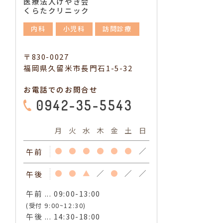
医療法人けやき会
くらたクリニック
内科
小児科
訪問診療
〒830-0027
福岡県久留米市長門石1-5-32
お電話でのお問合せ
0942-35-5543
月
火
水
木
金
土
日
●
●
●
●
●
●
／
午前
●
●
▲
／
●
／
／
午後
午前 ... 09:00-13:00
(受付 9:00~12:30)
午後 ... 14:30-18:00