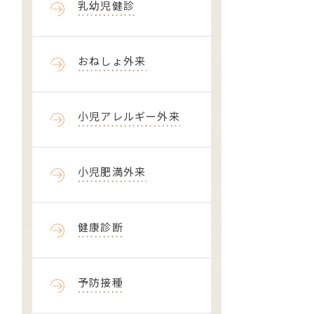
乳幼児健診
おねしょ外来
小児アレルギー外来
小児肥満外来
健康診断
予防接種