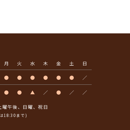
月
火
水
木
金
土
日
●
●
●
●
●
●
／
●
●
▲
／
●
／
／
土曜午後、日曜、祝日
は18:30まで)