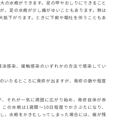
粒大の水疱ができます。足の甲やおしりにできること
んが、足の水疱が少し痛がゆいこともあります。熱は
で、大抵下がります。ときに下痢や嘔吐を伴うこともあ
飛沫感染、接触感染のいずれかの方法で感染してい
体のいたるところに発疹が出ますが、発疹の数や程度
が、それが一気に周囲に広がり始め、発疹自体が赤
。この水疱は1週間～10日程度でかさぶたになり、
だし、水疱をかきむしってしまった場合には、痕が残