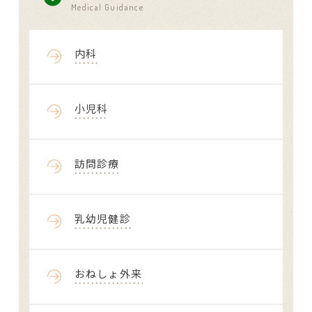
Medical Guidance
内科
小児科
訪問診療
乳幼児健診
おねしょ外来