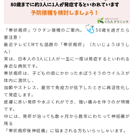
「帯状疱疹」ワクチン接種のご案内。
50歳を過ぎたら
要注意！
最近テレビCMでも話題の「帯状疱疹」（たいじょうほうし
ん）
実は、
日本人の3人に1人が一生に一度は発症するといわれる
身近な病気
です。
帯状疱疹は、
子どもの頃にかかった水ぼうそうのウイルスが
体内に潜伏し、
加齢やストレス、
疲労で免疫力が低下したときに再活性化し
て発症します。
皮膚に赤い発疹や水ぶくれができ、強い痛みを伴うのが特徴
です。
中には、発疹が治っても数ヶ月から数年にわたって神経痛が
残る
「
帯状疱疹後神経痛」に悩まされる方もいらっしゃいます。