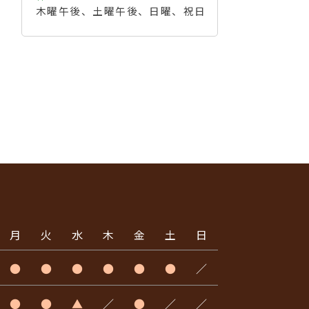
木曜午後、土曜午後、日曜、祝日
月
火
水
木
金
土
日
●
●
●
●
●
●
／
●
●
▲
／
●
／
／